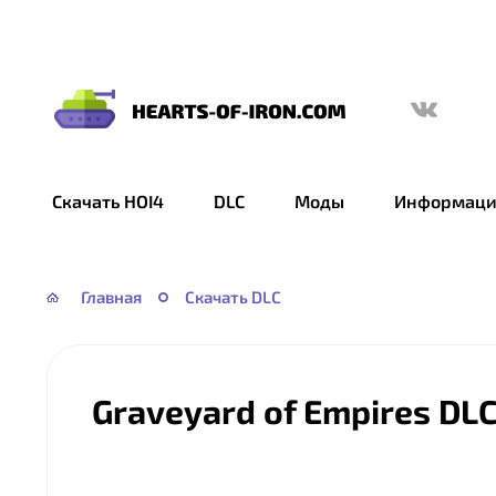
Hearts
of
Iron
Скачать HOI4
DLC
Моды
Информаци
IV
—
HOI
Главная
Скачать DLC
4
Graveyard of Empires DL