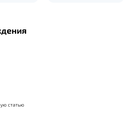
ждения
вую статью