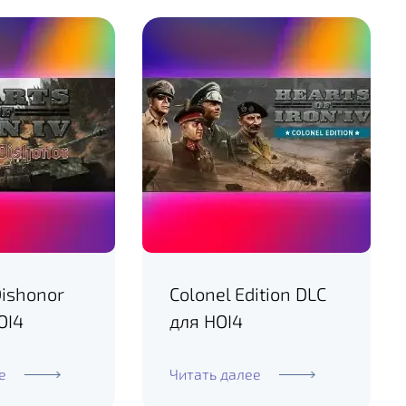
Dishonor
Colonel Edition DLC
OI4
для HOI4
е
Читать далее