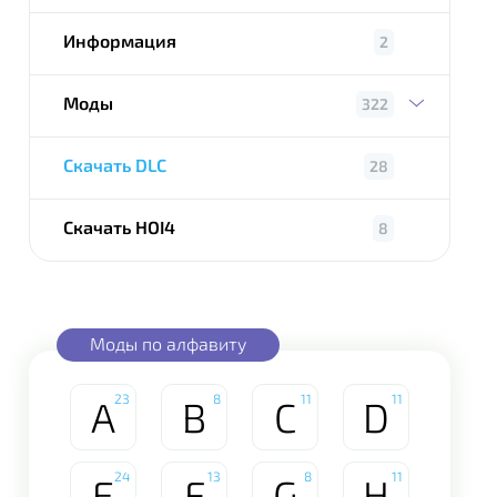
Информация
2
Моды
322
Скачать DLC
28
Скачать HOI4
8
Моды по алфавиту
23
8
11
11
A
B
C
D
24
13
8
11
E
F
G
H