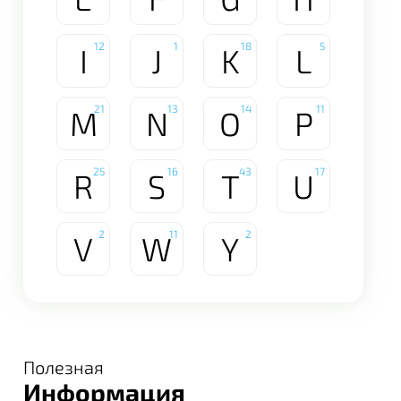
12
1
18
5
I
J
K
L
21
13
14
11
M
N
O
P
25
16
43
17
R
S
T
U
2
11
2
V
W
Y
Полезная
Информация