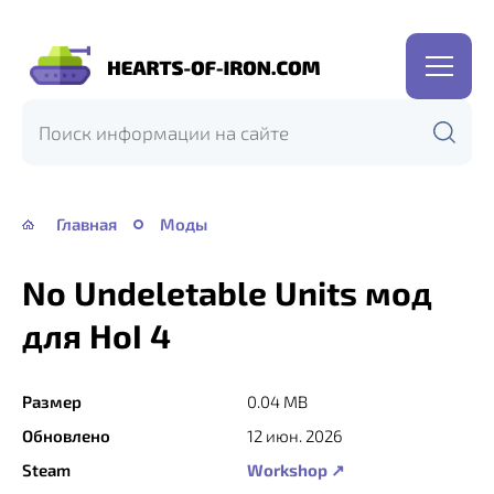
Hearts
of
Iron
IV
—
Главная
Моды
HOI
4
No Undeletable Units мод
для HoI 4
Размер
0.04 MB
Обновлено
12 июн. 2026
Steam
Workshop ↗