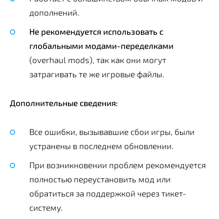
дополнений.
Не рекомендуется использовать с
глобальными модами-переделками
(overhaul mods), так как они могут
затрагивать те же игровые файлы.
Дополнительные сведения:
Все ошибки, вызывавшие сбои игры, были
устранены в последнем обновлении.
При возникновении проблем рекомендуется
полностью переустановить мод или
обратиться за поддержкой через тикет-
систему.