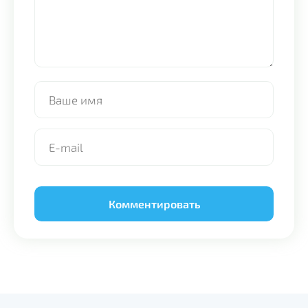
Alternative: