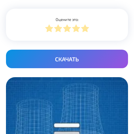
Оцените это:
СКАЧАТЬ