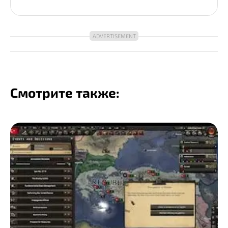
Смотрите также: