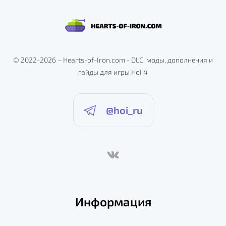
© 2022-2026 – Hearts-of-Iron.com - DLC, моды, дополнения и
гайды для игры HoI 4
@hoi_ru
Информация