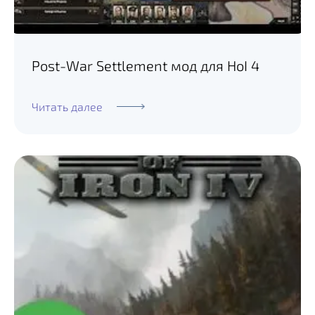
Post-War Settlement мод для HoI 4
Читать далее