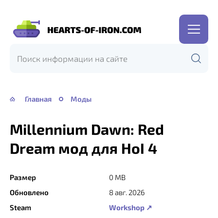
Hearts
of
Iron
IV
—
Главная
Моды
HOI
4
Millennium Dawn: Red
Dream мод для HoI 4
Размер
0 MB
Обновлено
8 авг. 2026
Steam
Workshop ↗