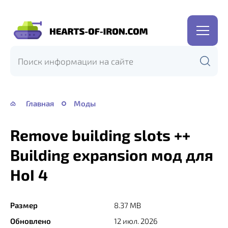
Hearts
of
Iron
IV
—
Главная
Моды
HOI
4
Remove building slots ++
Building expansion мод для
HoI 4
Размер
8.37 MB
Обновлено
12 июл. 2026