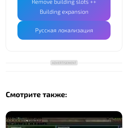
Remove building slots ++
Building expansion
Русская локализация
Смотрите также: