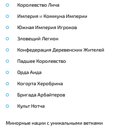
Королевство Лича
Империя
и
Коммуна Империи
Южная Империя Игроков
Зловещий Легион
Конфедерация Деревенских Жителей
Падшее Королевство
Орда Аида
Когорта Херобрина
Бригада Арбайтеров
Культ Нотча
Минорные нации с уникальными ветками