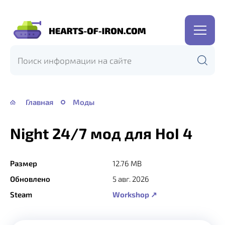
Hearts
of
Iron
IV
—
Главная
Моды
HOI
4
Night 24/7 мод для HoI 4
Размер
12.76 MB
Обновлено
5 авг. 2026
Steam
Workshop ↗