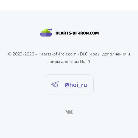
г
и
н
а
ц
© 2022-2026 – Hearts-of-Iron.com - DLC, моды, дополнения и
гайды для игры HoI 4
и
я
@hoi_ru
з
а
п
и