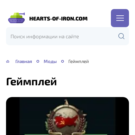
Hearts
of
Iron
IV
—
Главная
Моды
Геймплей
HOI
4
Геймплей