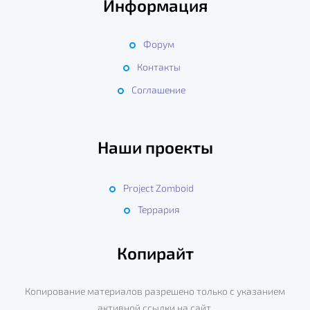
Информация
с
е
Форум
Контакты
й
Соглашение
Наши проекты
Project Zomboid
Террария
Копирайт
Копирование материалов разрешено только с указанием
активной ссылки на сайт.