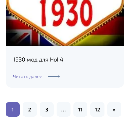
1930 мод для HoI 4
Читать далее
П
1
2
3
…
11
12
»
а