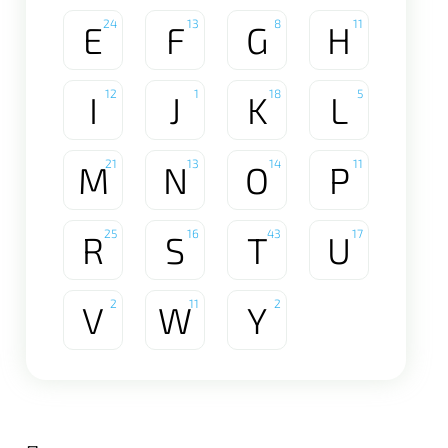
24
13
8
11
E
F
G
H
12
1
18
5
I
J
K
L
21
13
14
11
M
N
O
P
25
16
43
17
R
S
T
U
2
11
2
V
W
Y