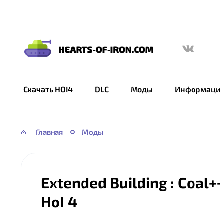
Hearts
of
Iron
Скачать HOI4
DLC
Моды
Информаци
IV
—
HOI
Главная
Моды
4
Extended Building : Coal
HoI 4