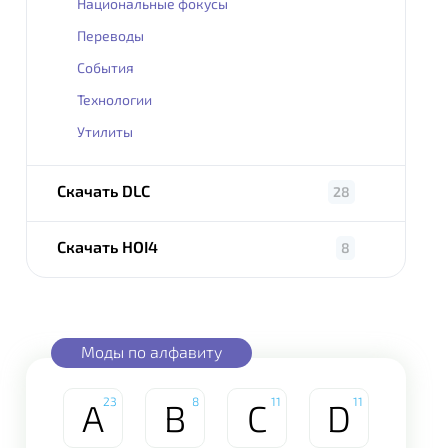
Национальные фокусы
Переводы
События
Технологии
Утилиты
Скачать DLC
28
Скачать HOI4
8
Моды по алфавиту
23
8
11
11
A
B
C
D