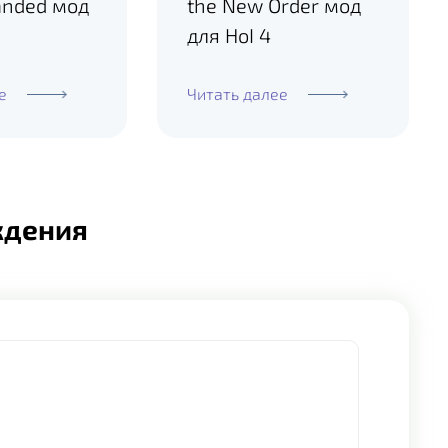
anded мод
the New Order мод
для HoI 4
е
Читать далее
ждения