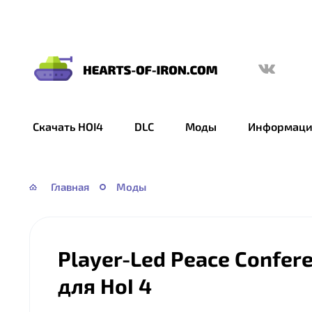
Hearts
of
Iron
Скачать HOI4
DLC
Моды
Информаци
IV
—
HOI
Главная
Моды
4
Player-Led Peace Confer
для HoI 4