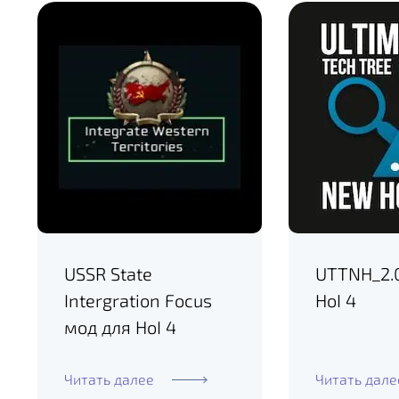
USSR State
UTTNH_2.
Intergration Focus
HoI 4
мод для HoI 4
Читать далее
Читать дале