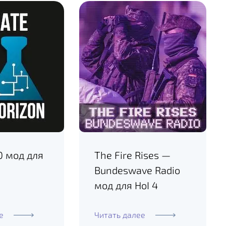
0 мод для
The Fire Rises —
Bundeswave Radio
мод для HoI 4
е
Читать далее