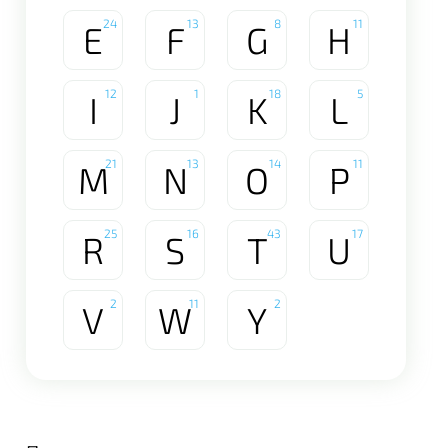
24
13
8
11
E
F
G
H
12
1
18
5
I
J
K
L
21
13
14
11
M
N
O
P
25
16
43
17
R
S
T
U
2
11
2
V
W
Y