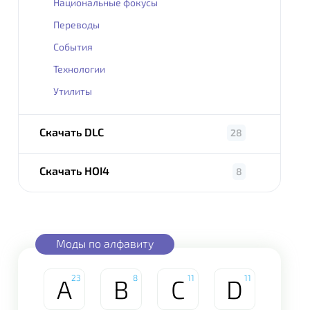
Национальные фокусы
Переводы
События
Технологии
Утилиты
Скачать DLC
28
Скачать HOI4
8
Моды по алфавиту
23
8
11
11
A
B
C
D