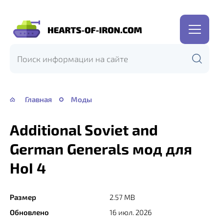
Hearts
of
Iron
IV
—
Главная
Моды
HOI
4
Additional Soviet and
German Generals мод для
HoI 4
Размер
2.57 MB
Обновлено
16 июл. 2026