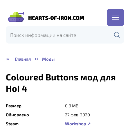
Hearts
of
Iron
IV
—
Главная
Моды
HOI
4
Coloured Buttons мод для
HoI 4
Размер
0.8 MB
Обновлено
27 фев. 2020
Steam
Workshop ↗