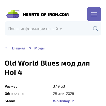
Hearts
of
Iron
IV
—
Главная
Моды
HOI
4
Old World Blues мод для
HoI 4
Размер
3.49 GB
Обновлено
28 июл. 2026
Steam
Workshop ↗