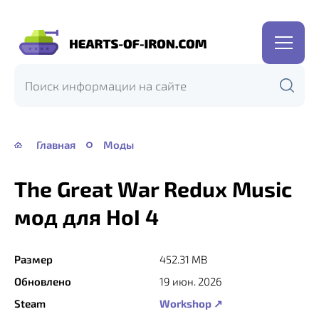
Hearts
of
Iron
IV
—
Главная
Моды
HOI
4
The Great War Redux Music
мод для HoI 4
Размер
452.31 MB
Обновлено
19 июн. 2026
Steam
Workshop ↗