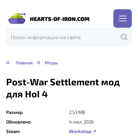
Hearts
of
Iron
IV
—
Главная
Моды
HOI
4
Post-War Settlement мод
для HoI 4
Размер
2.53 MB
Обновлено
4 июл. 2026
Steam
Workshop ↗