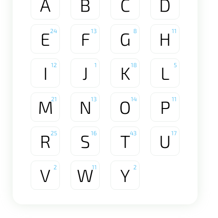
A
B
C
D
24
13
8
11
E
F
G
H
12
1
18
5
I
J
K
L
21
13
14
11
M
N
O
P
25
16
43
17
R
S
T
U
2
11
2
V
W
Y