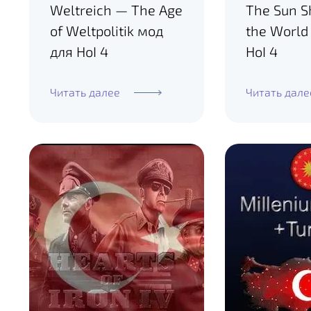
Weltreich — The Age
The Sun S
of Weltpolitik мод
the World
для HoI 4
HoI 4
Читать далее
Читать дале