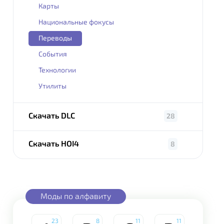
Карты
Национальные фокусы
Переводы
События
Технологии
Утилиты
Скачать DLC
28
Скачать HOI4
8
Моды по алфавиту
23
8
11
11