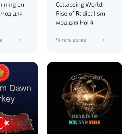
hining on
Collapsing World:
 мод для
Rise of Radicalism
мод для HoI 4
е
Читать далее