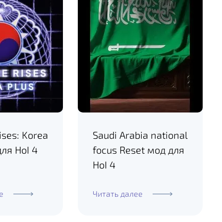
ises: Korea
Saudi Arabia national
для HoI 4
focus Reset мод для
HoI 4
е
Читать далее