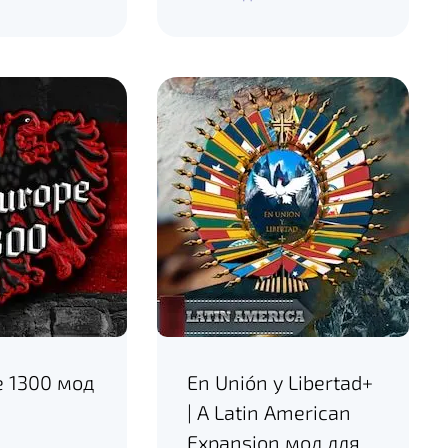
e 1300 мод
En Unión y Libertad+
| A Latin American
Expansion мод для