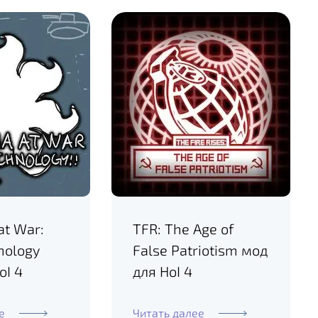
at War:
TFR: The Age of
nology
False Patriotism мод
oI 4
для HoI 4
е
Читать далее