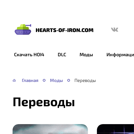
Hearts
of
Iron
Скачать HOI4
DLC
Моды
Информаци
IV
—
HOI
Главная
Моды
Переводы
4
Переводы