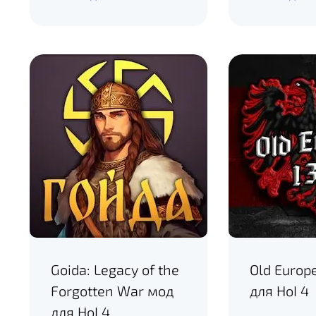
Goida: Legacy of the
Old Europ
Forgotten War мод
для HoI 4
для HoI 4