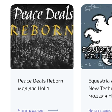
Peace Deals Reborn
Equestria 
мод для HoI 4
New Tech
мод для H
Читать далее
Читать дале