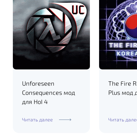
Unforeseen
The Fire R
Consequences мод
Plus мод 
для HoI 4
Читать далее
Читать дале