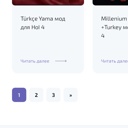
Türkçe Yama мод
Milleniu
для HoI 4
+Turkey м
4
Читать далее
Читать дале
Пагинация
1
2
3
»
записей