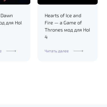
m Dawn
Hearts of Ice and
од для HoI
Fire — a Game of
Thrones мод для HoI
4
е
Читать далее