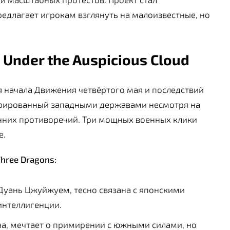
редлагает игрокам взглянуть на малоизвестные, но
Under the Auspicious Cloud
 начала Движения четвёртого мая и последствий
орированный западными державами несмотря на
ренних противоречий. Три мощных военных клики
е.
Three Dragons:
Дуань Цжуйжуем, тесно связана с японскими
интеллигенции.
на, мечтает о примирении с южными силами, но