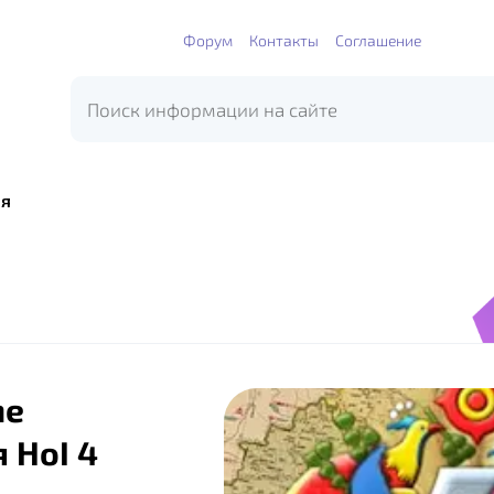
Форум
Контакты
Соглашение
я
he
 HoI 4