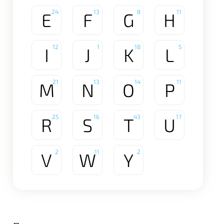
24
13
8
11
E
F
G
H
12
1
18
5
I
J
K
L
21
13
14
11
M
N
O
P
25
16
43
17
R
S
T
U
2
11
2
V
W
Y