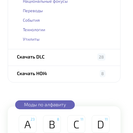
Национальные фокусы
Переводы
События
Технологии
Утилиты
Скачать DLC
28
Скачать HOI4
8
Моды по алфавиту
23
8
11
11
A
B
C
D