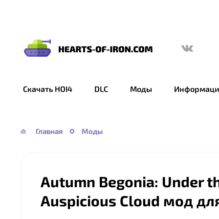
Hearts
of
Iron
Скачать HOI4
DLC
Моды
Информаци
IV
—
HOI
Главная
Моды
4
Autumn Begonia: Under t
Auspicious Cloud мод для