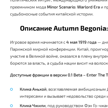
преемником мода
Minor Scenario: Warlord Era
и п
судьбоносные события китайской истории.
Описание Autumn Begonia: 
Игровое время начинается с
4 мая 1919 года
— дня
Парижской мирной конференции. Китай, проигн
участие в Великой войне, оказался в плену внут
борются за власть, а судьба нации висит на волоск
Доступные фракции в версии 0.1 Beta – Enter The 
Клика Аньхой
, возглавляемая амбициозным 
интересами и вызывает недовольство среди 
Клика Чжили
, под руководством Фэн Го-чжа