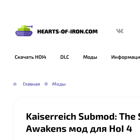
Hearts
of
Iron
Скачать HOI4
DLC
Моды
Информаци
IV
—
HOI
Главная
Моды
4
Kaiserreich Submod: The 
Awakens мод для HoI 4