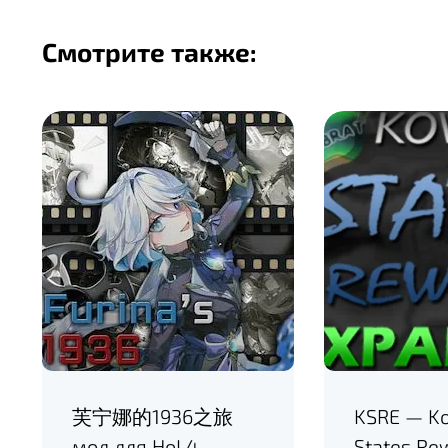
Смотрите также:
芙宁娜的1936之旅
KSRE — Ko
мод для HoI 4
States Re