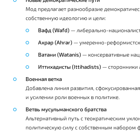
Мод предлагает разнообразие демократичес
собственную идеологию и цели:
Вафд (Wafd)
— либерально-националист
Ахрар (Ahrar)
— умеренно-реформистск
Ватани (Watanis)
— консервативные нац
Иттихадисты (Ittihadists)
— сторонники 
Военная ветка
Добавлена линия развития, сфокусированна
и усилении роли военных в политике.
Ветвь мусульманского братства
Альтернативный путь с теократическим укл
политическую силу с собственным набором ф