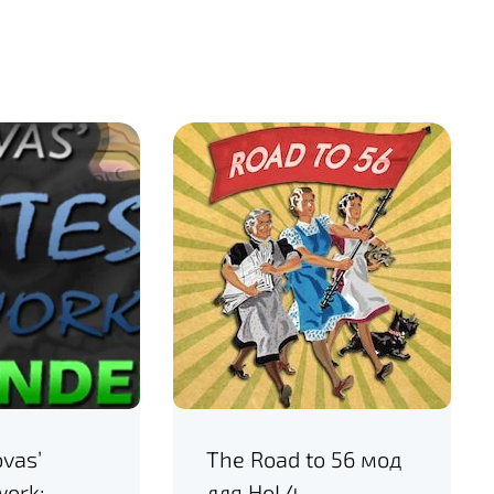
vas’
The Road to 56 мод
work:
для HoI 4