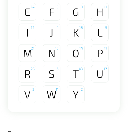
24
13
8
11
E
F
G
H
12
1
18
5
I
J
K
L
21
13
14
11
M
N
O
P
25
16
43
17
R
S
T
U
2
11
2
V
W
Y