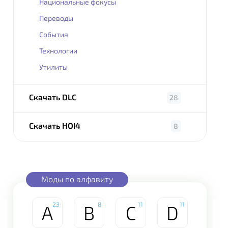
Национальные фокусы
Переводы
События
Технологии
Утилиты
Скачать DLC
28
Скачать HOI4
8
Моды по алфавиту
23
8
11
11
A
B
C
D