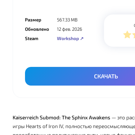
Размер
567.33 MB
Обновлено
12 фев. 2026
Steam
Workshop ↗
СКАЧАТЬ
Kaiserreich Submod: The Sphinx Awakens
— это рас
игры Hearts of Iron IV, полностью переосмысляющ
проработанные политические пути, новые фокусн