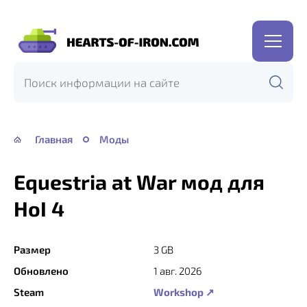
Hearts
of
Iron
IV
—
Главная
Моды
HOI
4
Equestria at War мод для
HoI 4
Размер
3 GB
Обновлено
1 авг. 2026
Steam
Workshop ↗