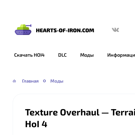
Hearts
of
Iron
Скачать HOI4
DLC
Моды
Информаци
IV
—
HOI
Главная
Моды
4
Texture Overhaul — Terra
HoI 4