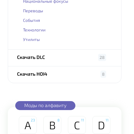
Национальные фокусы
Переводы
События
Технологии
Утилиты
Скачать DLC
28
Скачать HOI4
8
Моды по алфавиту
23
8
11
11
A
B
C
D