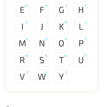
24
13
8
11
E
F
G
H
12
1
18
5
I
J
K
L
21
13
14
11
M
N
O
P
25
16
43
17
R
S
T
U
2
11
2
V
W
Y