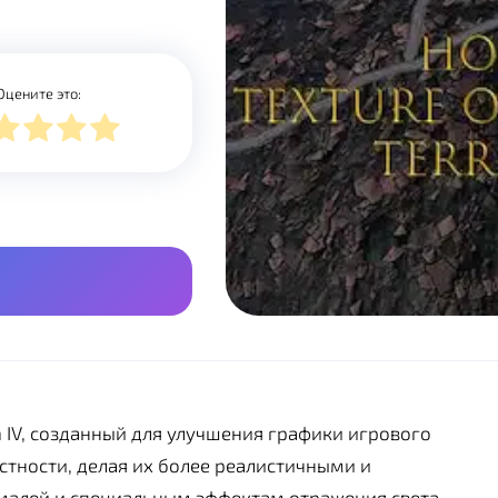
Оцените это:
n IV, созданный для улучшения графики игрового
стности, делая их более реалистичными и
малей и специальным эффектам отражения света.