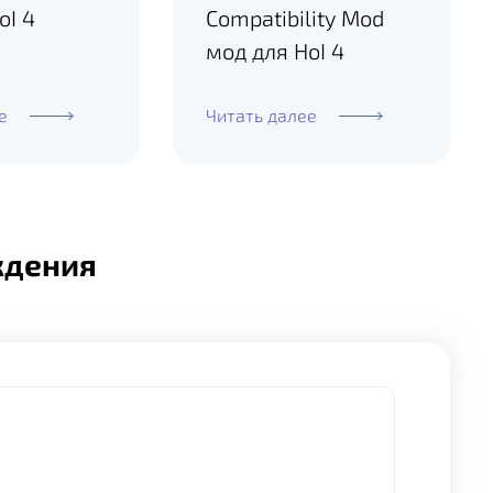
oI 4
Compatibility Mod
мод для HoI 4
е
Читать далее
ждения