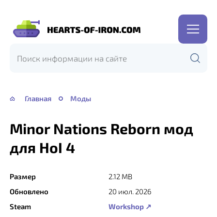
Hearts
of
Iron
IV
—
Главная
Моды
HOI
4
Minor Nations Reborn мод
для HoI 4
Размер
2.12 MB
Обновлено
20 июл. 2026
Steam
Workshop ↗